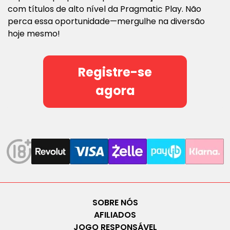
com títulos de alto nível da Pragmatic Play. Não
perca essa oportunidade—mergulhe na diversão
hoje mesmo!
Registre-se
agora
SOBRE NÓS
AFILIADOS
JOGO RESPONSÁVEL