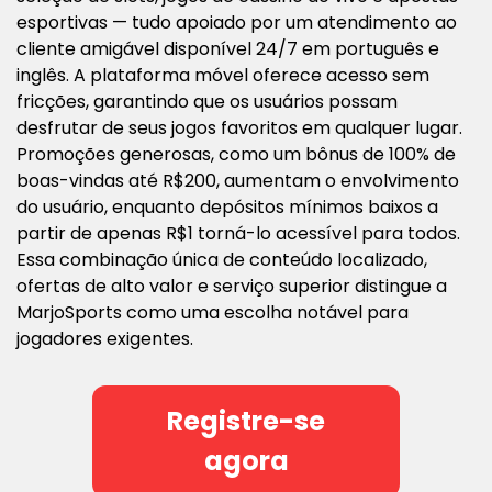
esportivas — tudo apoiado por um atendimento ao
cliente amigável disponível 24/7 em português e
inglês. A plataforma móvel oferece acesso sem
fricções, garantindo que os usuários possam
desfrutar de seus jogos favoritos em qualquer lugar.
Promoções generosas, como um bônus de 100% de
boas-vindas até R$200, aumentam o envolvimento
do usuário, enquanto depósitos mínimos baixos a
partir de apenas R$1 torná-lo acessível para todos.
Essa combinação única de conteúdo localizado,
ofertas de alto valor e serviço superior distingue a
MarjoSports como uma escolha notável para
jogadores exigentes.
Registre-se
agora