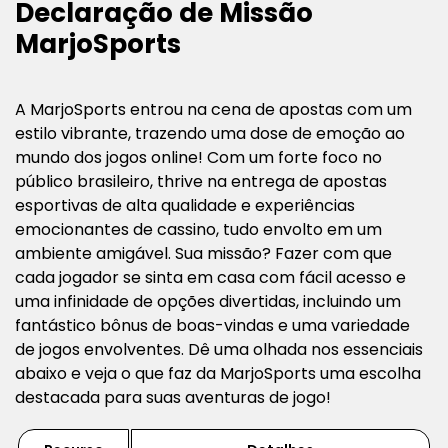
Declaração de Missão
MarjoSports
A MarjoSports entrou na cena de apostas com um
estilo vibrante, trazendo uma dose de emoção ao
mundo dos jogos online! Com um forte foco no
público brasileiro, thrive na entrega de apostas
esportivas de alta qualidade e experiências
emocionantes de cassino, tudo envolto em um
ambiente amigável. Sua missão? Fazer com que
cada jogador se sinta em casa com fácil acesso e
uma infinidade de opções divertidas, incluindo um
fantástico bônus de boas-vindas e uma variedade
de jogos envolventes. Dê uma olhada nos essenciais
abaixo e veja o que faz da MarjoSports uma escolha
destacada para suas aventuras de jogo!