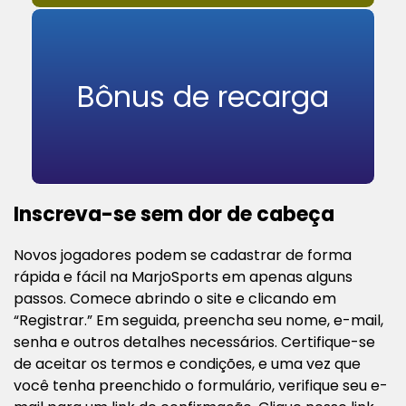
Bônus de recarga
Inscreva-se sem dor de cabeça
Novos jogadores podem se cadastrar de forma
rápida e fácil na MarjoSports em apenas alguns
passos. Comece abrindo o site e clicando em
“Registrar.” Em seguida, preencha seu nome, e-mail,
senha e outros detalhes necessários. Certifique-se
de aceitar os termos e condições, e uma vez que
você tenha preenchido o formulário, verifique seu e-