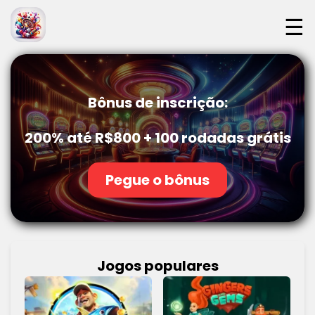
☰
Bônus de inscrição:
200% até R$800 + 100 rodadas grátis
Pegue o bônus
Jogos populares