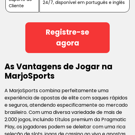
24/7, disponível em português e inglês
Cliente
Registre-se
agora
As Vantagens de Jogar na
MarjoSports
A MarjoSports combina perfeitamente uma
experiência de apostas de elite com saques rápidos
e seguros, atendendo especificamente ao mercado
brasileiro. Com uma diversa variedade de mais de
2.000 jogos, incluindo títulos premium da Pragmatic
Play, os jogadores podem se deleitar com uma rica
seleção de slots, jogos de cassino ao vivo e apostas