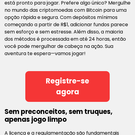
está pronto para jogar. Prefere algo único? Mergulhe
no mundo das criptomoedas com Bitcoin para uma
opção rápida e segura. Com depósitos mínimos
começando a partir de R$1, adicionar fundos parece
sem esforço e sem estresse. Além disso, a maioria
dos métodos é processada em até 24 horas, então
você pode mergulhar de cabeça na ação. Sua
aventura te espera—vamos jogar!
Registre-se
agora
Sem preconceitos, sem truques,
apenas jogo limpo
A licença e a regulamentação são fundamentais