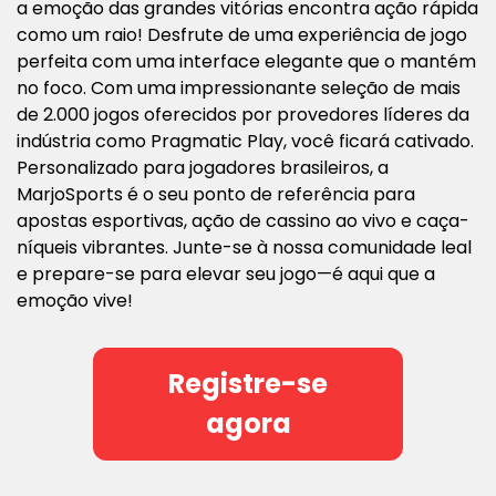
a emoção das grandes vitórias encontra ação rápida
como um raio! Desfrute de uma experiência de jogo
perfeita com uma interface elegante que o mantém
no foco. Com uma impressionante seleção de mais
de 2.000 jogos oferecidos por provedores líderes da
indústria como Pragmatic Play, você ficará cativado.
Personalizado para jogadores brasileiros, a
MarjoSports é o seu ponto de referência para
apostas esportivas, ação de cassino ao vivo e caça-
níqueis vibrantes. Junte-se à nossa comunidade leal
e prepare-se para elevar seu jogo—é aqui que a
emoção vive!
Registre-se
agora