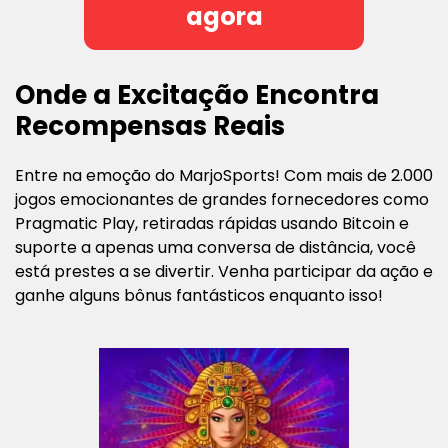
agora
Onde a Excitação Encontra
Recompensas Reais
Entre na emoção do MarjoSports! Com mais de 2.000
jogos emocionantes de grandes fornecedores como
Pragmatic Play, retiradas rápidas usando Bitcoin e
suporte a apenas uma conversa de distância, você
está prestes a se divertir. Venha participar da ação e
ganhe alguns bônus fantásticos enquanto isso!