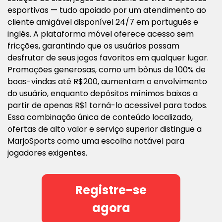
esportivas — tudo apoiado por um atendimento ao
cliente amigável disponível 24/7 em português e
inglês. A plataforma móvel oferece acesso sem
fricções, garantindo que os usuários possam
desfrutar de seus jogos favoritos em qualquer lugar.
Promoções generosas, como um bônus de 100% de
boas-vindas até R$200, aumentam o envolvimento
do usuário, enquanto depósitos mínimos baixos a
partir de apenas R$1 torná-lo acessível para todos.
Essa combinação única de conteúdo localizado,
ofertas de alto valor e serviço superior distingue a
MarjoSports como uma escolha notável para
jogadores exigentes.
Registre-se
agora