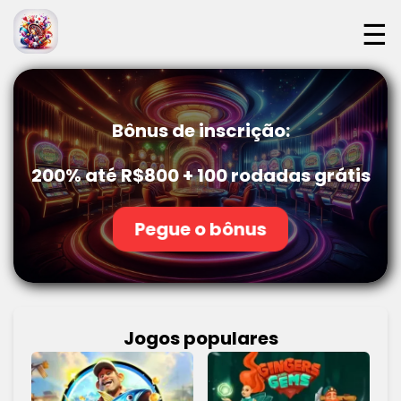
☰
Bônus de inscrição:
200% até R$800 + 100 rodadas grátis
Pegue o bônus
Jogos populares