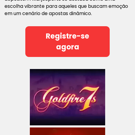
escolha vibrante para aqueles que buscam emoção
em um cenário de apostas dinâmico.
Registre-se
agora