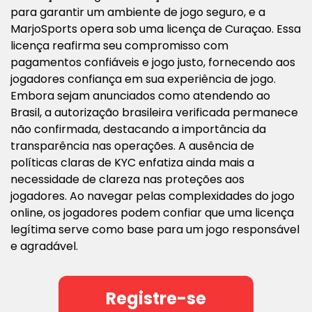
para garantir um ambiente de jogo seguro, e a
MarjoSports opera sob uma licença de Curaçao. Essa
licença reafirma seu compromisso com
pagamentos confiáveis e jogo justo, fornecendo aos
jogadores confiança em sua experiência de jogo.
Embora sejam anunciados como atendendo ao
Brasil, a autorização brasileira verificada permanece
não confirmada, destacando a importância da
transparência nas operações. A ausência de
políticas claras de KYC enfatiza ainda mais a
necessidade de clareza nas proteções aos
jogadores. Ao navegar pelas complexidades do jogo
online, os jogadores podem confiar que uma licença
legítima serve como base para um jogo responsável
e agradável.
Registre-se