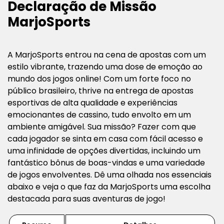
Declaração de Missão
MarjoSports
A MarjoSports entrou na cena de apostas com um
estilo vibrante, trazendo uma dose de emoção ao
mundo dos jogos online! Com um forte foco no
público brasileiro, thrive na entrega de apostas
esportivas de alta qualidade e experiências
emocionantes de cassino, tudo envolto em um
ambiente amigável. Sua missão? Fazer com que
cada jogador se sinta em casa com fácil acesso e
uma infinidade de opções divertidas, incluindo um
fantástico bônus de boas-vindas e uma variedade
de jogos envolventes. Dê uma olhada nos essenciais
abaixo e veja o que faz da MarjoSports uma escolha
destacada para suas aventuras de jogo!