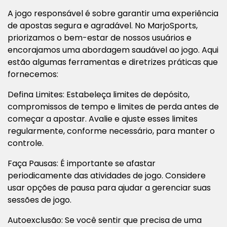
A jogo responsável é sobre garantir uma experiência
de apostas segura e agradável. No MarjoSports,
priorizamos o bem-estar de nossos usuários e
encorajamos uma abordagem saudável ao jogo. Aqui
estão algumas ferramentas e diretrizes práticas que
fornecemos:
Defina Limites: Estabeleça limites de depósito,
compromissos de tempo e limites de perda antes de
começar a apostar. Avalie e ajuste esses limites
regularmente, conforme necessário, para manter o
controle.
Faça Pausas: É importante se afastar
periodicamente das atividades de jogo. Considere
usar opções de pausa para ajudar a gerenciar suas
sessões de jogo.
Autoexclusão: Se você sentir que precisa de uma