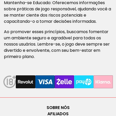
Mantenha-se Educado: Oferecemos informações
sobre práticas de jogo responsável, ajudando você a
se manter ciente dos riscos potenciais e
capacitando-o a tomar decisões informadas.
Ao promover esses princípios, buscamos fomentar
um ambiente seguro e agradável para todos os
nossos usuários. Lembre-se, o jogo deve sempre ser
divertido e envolvente, com seu bem-estar em
primeiro plano.
SOBRE NÓS
AFILIADOS